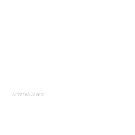
ARTURO ANDRADE
Artistas Allariz